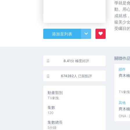
學就是
動、用
成就感
級美少
受矚目
♥
添加至列表
關聯作
8.41分 極度好評
續作
齊木楠
674282人 已留點評
TV劇集
動畫類別
TV劇集
其他
集數
齊木楠
120
ONA 
集數總長
5分鐘