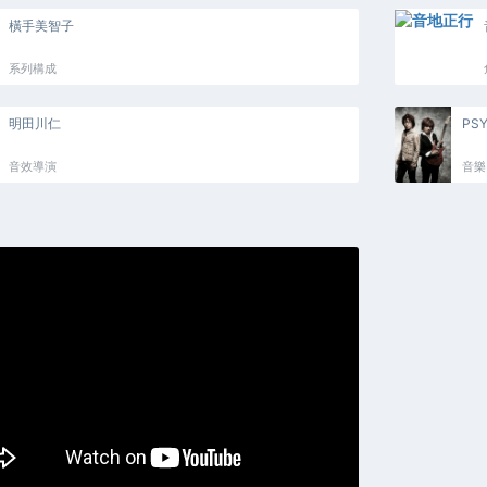
橫手美智子
系列構成
明田川仁
PSY
音效導演
音樂