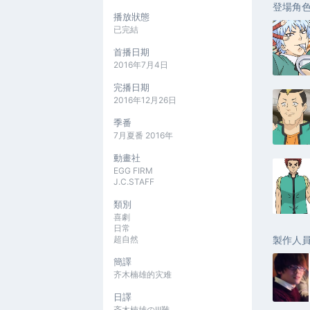
登場角
播放狀態
已完結
首播日期
2016年7月4日
完播日期
2016年12月26日
季番
7月夏番 2016年
動畫社
EGG FIRM
J.C.STAFF
類別
喜劇
日常
超自然
製作人
簡譯
齐木楠雄的灾难
日譯
斉木楠雄のΨ難