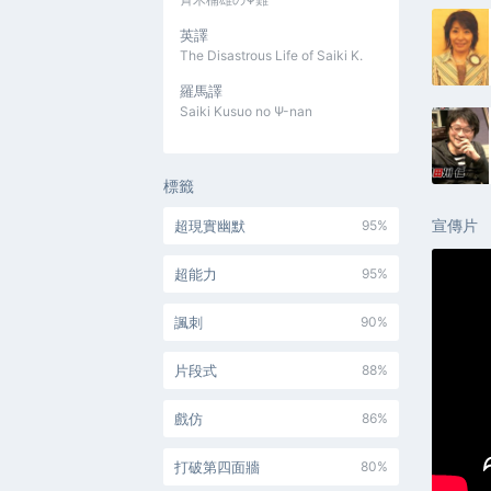
英譯
The Disastrous Life of Saiki K.
羅馬譯
Saiki Kusuo no Ψ-nan
標籤
宣傳片
超現實幽默
95%
超能力
95%
諷刺
90%
片段式
88%
戲仿
86%
打破第四面牆
80%