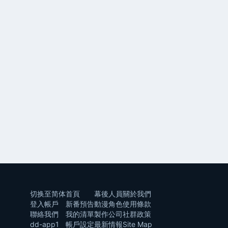
切换至简体
首頁
幕後人員
關於我們
登入帳戶
新番預告
動漫角色
使用條款
聯絡我們
我的清單
製作公司
社群政策
dd-app1
帳戶設定
最新情報
Site Map