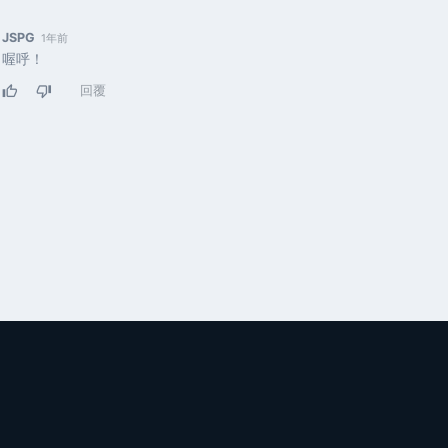
JSPG
1年前
喔呼！
回覆
thumb_up
thumb_down