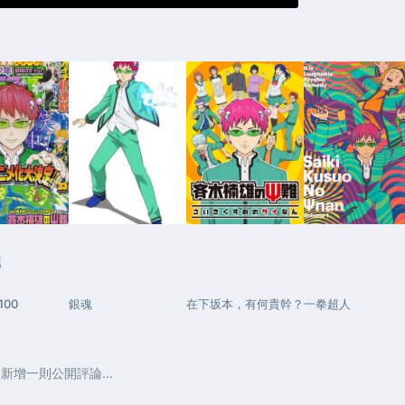
薦
00
銀魂
在下坂本，有何貴幹？
一拳超人