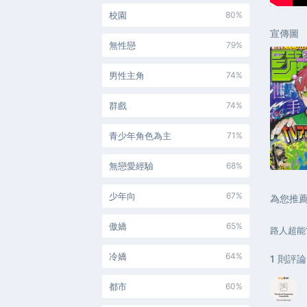
校園
80%
宣傳圖
無性戀
79%
男性主角
74%
群戲
74%
青少年角色為主
71%
無戀愛經驗
68%
少年向
67%
為您推
傲嬌
65%
路人超能1
冷嬌
64%
1
則評論
都市
60%