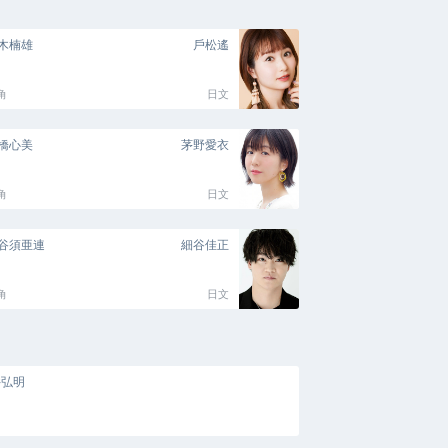
木楠雄
戶松遙
角
日文
橋心美
茅野愛衣
角
日文
谷須亜連
細谷佳正
角
日文
井弘明