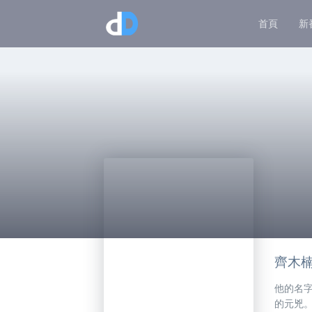
首頁
新
齊木
他的名
的元兇