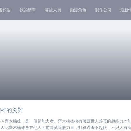
番預告
我的清單
幕後人員
動漫角色
製作公司
最新
楠雄的災難
字叫齊木楠雄，是一個超能力者。齊木楠雄擁有著讓世人羨慕的超能力才
。因此齊木楠雄會在他人面前隱藏這股力量，打算過著不起眼、不與人有