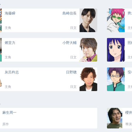
色
海藤瞬
島崎信長
齊
主角
日文
主
燃堂力
小野大輔
照
主角
日文
主
灰呂杵志
日野聰
窪
主角
日文
主
員
麻生周一
櫻
原作
導演