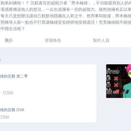
會跑來糾纏他！？ 沉默寡言的超能力者「齊木楠雄」，不但能窺視別人的
心電感應傳送他人的想法，一出生就擁有一切的超能力。雖然他擁有足以
，每天只是想辦法讓自己默默地隱藏在人群之中。然而事與願違，齊木楠
女照橋等人卻一點也不打算讓楠雄安安靜靜地安穩過活！究竟楠雄能不能
的平穩生活呢？
簡介
登場角色
製作人員
品
雄的災難 第二季
 · 已完結
雄的災難 OVA
· 已完結