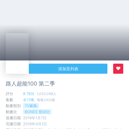
♥
添加至列表
路人超能100 第二季
評分
8.78分
1,053,099人
集數
全13集
每集24分鐘
動畫類別
TV劇集
動畫社
BONES 骨頭社
首播日期
2019年1月7日
完播日期
2019年4月1日