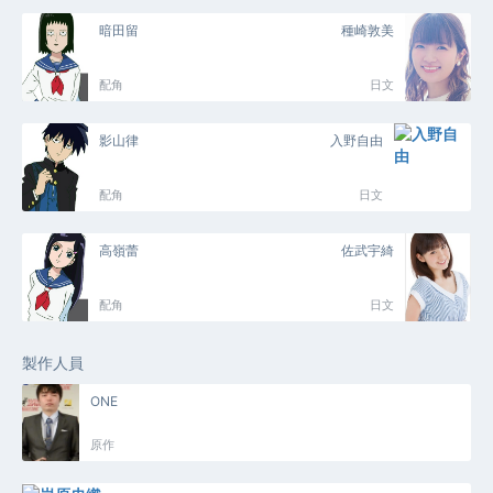
暗田留
種崎敦美
配角
日文
影山律
入野自由
配角
日文
高嶺蕾
佐武宇綺
配角
日文
製作人員
ONE
原作