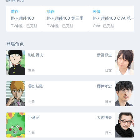
前作
續作
外傳
路人超能100
路人超能100 第三季
路人超能100 OVA 第
TV劇集 · 已完結
TV劇集 · 已完結
OVA · 已完結
登場角色
影山茂夫
伊藤節生
主角
日文
靈幻新隆
櫻井孝宏
主角
日文
小酒窩
大冢明夫
主角
日文