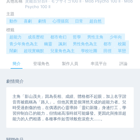
其他名稱
灵能百分百II · モブサイコ100 II · Mob Psycho 100 II · Mob
Psycho 100 II
主題
動作
喜劇
劇情
心理描寫
日常
超自然
標籤
超能力
成長歷程
都市奇幻
哲學
男性主角
少年向
青少年角色為主
幽靈
諷刺
男性角色為主
都市
校園
鬧劇
超現實幽默
兒童角色為主
學校社團
田徑
單戀
簡介
登場角色
製作人員
串流平台
評論
劇情簡介
主角「影山茂夫」因為長相、成績、體格都不起眼，加上名字諧
音而被戲稱為「路人」。但他其實是個渾然天成的超能力者。兒
時受過創傷的他，在偶遇的心靈導師「靈幻新隆」身邊打工，學
習抑制自己的能力，但情緒高漲時就可能爆發。更因此與推崇超
能力的人們相遇，各種事件如雪球般愈滾愈大……。
關聯作品