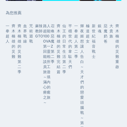
為您推薦
一
齊
齊
血
咒
麻辣
路人
召
齊
仙
平
一
輝
極
新
銀
惡
大
齊
拳
木
木
界
術
教師
超能
喚
木
王
穩
拳
夜
道
世
魂
魔
貴
木
超
楠
楠
戰
迴
GTO
100
惡
楠
的
世
超
姬
超
紀
奶
族
楠
人
雄
雄
線
戰
OVA
魔
雄
日
代
人
想
女
福
爸
雄
的
的
第一
Z
的
常
的
第
讓
音
的
災
災
回靈
第
災
生
韋
二
人
戰
災
難
難
能相
二
難
活
駄
季
告
士
難
第
談所
季
完
第
天
白
重
二
員工
結
二
們
～
啟
季
旅遊
篇
季
天
～填
才
滿內
們
心的
的
療癒
戀
之旅
愛
～
頭
腦
戰
～
第