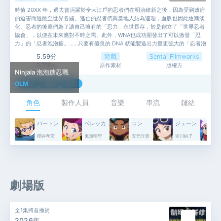
時值 20XX 年，過去曾活躍於全大江戶的忍者們在明治維新之後，因為受到政府
的迫害而逃散至世界各國。逃亡的忍者們與當地人結為連理，血脈也因此逐漸淡
化。忍者的後裔們為了讓自己擁有的「忍力」永世長存，於是創立了「世界忍者
協會」，以便在未來應對不時之需。此外，WNA也成功開發出了可以激發「忍
力」的「忍者泡泡糖」……只要有優良的 DNA 就能製造出力量更強大的「忍者泡
泡糖」。極限忍者競賽「Ninjala」就是為了找出最強的忍者而舉辦的。
5.59分
遊戲
Sentai Filmworks
3,708人
原作素材
版權方
Ninjala 泡泡糖忍戰
OLM
動作
喜劇
科幻
角色
製作人員
音樂
串流
鏈結
バートン
ベレッカ
ロン
ジェーン
櫻井孝宏
鬼頭明里
安元洋貴
皆川純子
劇場版
全1集將首播於
2026年