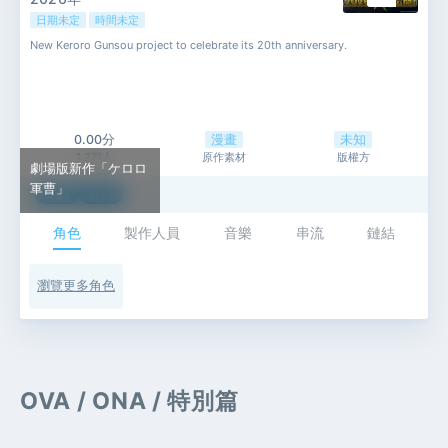
日期未定
時間未定
New Keroro Gunsou project to celebrate its 20th anniversary.
0.00分
漫畫
未知
1,271人
原作素材
版權方
劇場版新作「ケロロ
軍曹」
喜劇
科幻
角色
製作人員
音樂
串流
鏈結
瀏覽更多角色
OVA / ONA / 特別篇