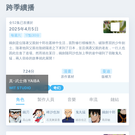
跨季續播
全52集已首播於
2025年4月5日
每週六
17點30分
鐵劍是位隨著父親劍十郎在叢林中生活，面對修行積極努力、破除舊習的少年劍
士。隨著他與父親在陰錯陽差之下來到了日本，並且偶遇父親的老友，一行人也
因此住進了道場。然而就在某日，鐵劍隨同沙也加上學的途中碰到了宿敵鬼丸
猛，兩人宿命的故事就此展開！
7.24分
漫畫
曼迪
36,928人
原作素材
版權方
真･武士傳 YAIBA
WIT STUDIO
動作
冒險
喜劇
奇幻
角色
製作人員
音樂
串流
鏈結
鐵刃
峰沙也加
鬼丸猛
鐵劍十郎
ゲ
高山南
石見舞菜香
細谷佳正
島田敏
大