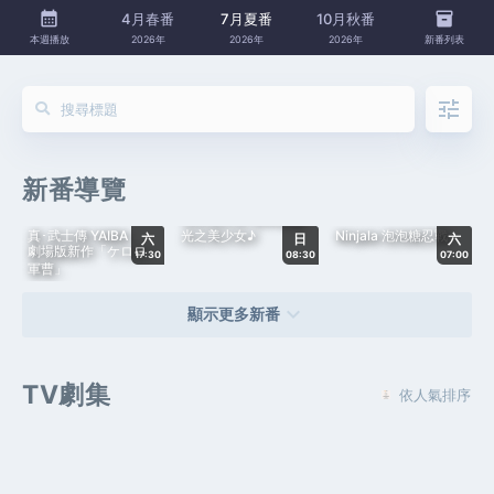
calendar_month
inventory_2
4月春番
7月夏番
10月秋番
本週播放
2026年
2026年
2026年
新番列表
tune
新番導覽
光之美少女 你和偶像
真･武士傳 YAIBA
光之美少女♪
Ninjala 泡泡糖忍戰
六
日
六
劇場版新作「ケロロ
17:30
08:30
07:00
軍曹」
keyboard_arrow_down
顯示更多新番
TV劇集
依人氣排序