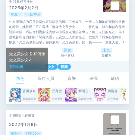
全49集已首播於
2025年2月2日
每週日
08點30分
住在花道鎮的咲良歌是位喜歡唱歌的國中二年級生。一天，在和她的寵物狗散步
的時候，她發現了正在尋找「偶像光之美少女」———普利倫。就在和普利倫說
話的時候，巧茲奇利團的達克伊內出現在花道鎮並奪走了鎮上人們的光芒！為了
拯救普利倫的家鄉「閃耀樂園」以及鎮上人們的光芒，歌使用「偶像心型胸針」
以及「光之美少女緞帶」變身成為「光之美少女」的一員———「偶像天使」！
她變身為「媚眼天使」的蒼風奈奈以及變身為「心動天使」的紫雨心一起保護鎮
7.46分
原創
未知
上人們的光芒，以免巧茲奇利團中的一員再次把人們的光芒偷走！
光之美少女 你和偶像
5,311人
原作素材
版權方
光之美少女♪
東映動畫
動作
奇幻
魔法少女
音樂
角色
製作人員
音樂
串流
鏈結
蒼風奈奈
咲良歌
紫雨心
梅羅容
高橋未奈美
松岡美里
高森奈津美
花井美春
全160集已首播於
2022年1月8日
每週六
07點00分