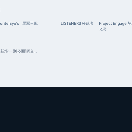
薦
orite Eye's
罪惡王冠
LISTENERS 聆聽者
Project Engage 
之吻
論