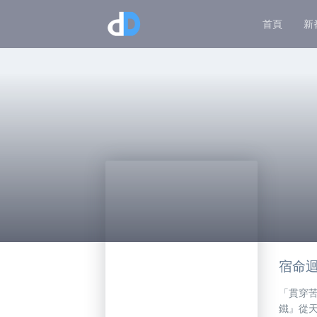
首頁
新
宿命迴
「貫穿苦
鐵』從