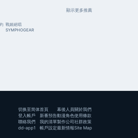
顯示更多推薦
契約
戰姬絕唱
SYMPHOGEAR
切换至简体
首頁
幕後人員
關於我們
登入帳戶
新番預告
動漫角色
使用條款
聯絡我們
我的清單
製作公司
社群政策
dd-app1
帳戶設定
最新情報
Site Map