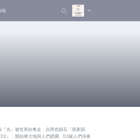
情報
那份『光』被世界給奪走，自黑色隕石『黒夜隕
D2』，開始將大地與人們蹂躙。D2被人們演奏