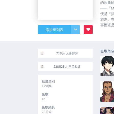
的歌曲
――『M
便是『指
旅途。在
喜悅還
♥
添加至列表
登場角
7.16分 大多好評
228528人 已留點評
動畫類別
TV劇集
集數
12
集數總長
23分鐘