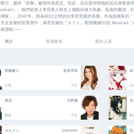
所吸引，最終『音樂』被視作為禁忌。但是，反抗那些怪物的反抗者挺身
usicart』。她們的身上寄宿著人類史上殘留的偉大歌劇、歌曲的樂譜
揮家』。2047年。因為與D2之間的抗爭而荒廢的美國。作為指揮家的『タク
失去音樂的世界當中，渴求音樂的『タクト』期望殲滅D2的 Musicar
是絕望呢――
簡介
登場角色
製作人員
色
朝雛磔人
藍原琴美
命
主角
日文
主
萊尼
日野聰
木
配角
日文
配
カルメン
Unknown
巨