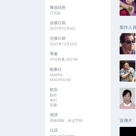
播放狀態
已完結
首播日期
製作人
2021年10月6日
完播日期
2021年12月22日
季番
10月秋番 2021年
動畫社
MAPPA
MADHOUSE
類別
動作
奇幻
音樂
簡譯
宣傳片
宿命回响：命运节拍
日譯
takt op.Destiny