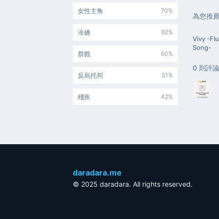
女性主角
70%
為您推
冷嬌
62%
Vivy -Flu
Song-
群戲
60%
0
則評
反烏托邦
51%
殘疾
42%
daradara.me
© 2025 daradara. All rights reserved.