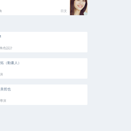
角
日文
M
角色設計
村拓（動畫人）
演
佐美哲也
導演