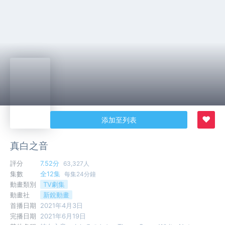
♥
添加至列表
真白之音
評分
7.52分
63,327人
集數
全12集
每集24分鐘
動畫類別
TV劇集
動畫社
新銳動畫
首播日期
2021年4月3日
完播日期
2021年6月19日