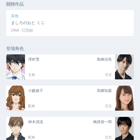
關聯作品
其他
ましろのおと ミニ
ONA · 已完結
登場角色
澤村雪
島崎信長
主角
日文
小藪啟子
高柳知葉
配角
日文
神木清流
梅原裕一郎
配角
日文