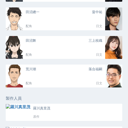
田沼總一
畠中祐
配角
日文
田沼舞
三上枝織
配角
日文
荒川潮
落合福嗣
配角
日文
製作人員
羅川真里茂
原作