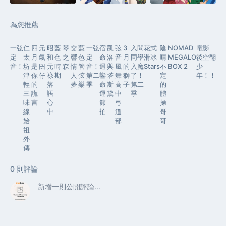
為您推薦
一弦
仁
四
元
昭
藍
琴
交
藍
一弦
宿
凱
弦
3
入間
花式
陰
NOMAD
電影
定
太
月
氣
和
色
之
響
色
定
命
洛
音
月
同學
滑冰
晴
MEGALO
後空翻
音！
坊
是
囝
元
時
森
情
管
音！
迴
與
風
的
入魔
Stars
不
BOX 2
少
津
你
仔
祿
期
人
弦
第二
響
塔
舞
獅
了！
定
年！！
輕
的
落
夢
樂
季
命
斯
高
子
第二
的
三
謊
語
運
黛
中
季
體
味
言
心
節
弓
操
線
中
拍
道
哥
始
部
哥
祖
外
傳
0
則評論