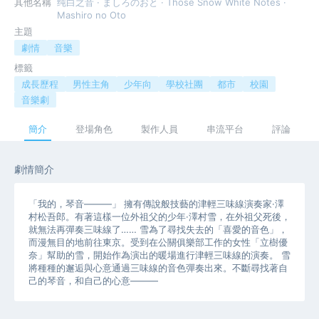
其他名稱
纯白之音 · ましろのおと · Those Snow White Notes ·
Mashiro no Oto
主題
劇情
音樂
標籤
成長歷程
男性主角
少年向
學校社團
都市
校園
音樂劇
簡介
登場角色
製作人員
串流平台
評論
劇情簡介
「我的，琴音———」 擁有傳說般技藝的津輕三味線演奏家·澤
村松吾郎。有著這樣一位外祖父的少年·澤村雪，在外祖父死後，
就無法再彈奏三味線了…… 雪為了尋找失去的「喜愛的音色」，
而漫無目的地前往東京。受到在公關俱樂部工作的女性「立樹優
奈」幫助的雪，開始作為演出的暖場進行津輕三味線的演奏。 雪
將種種的邂逅與心意通過三味線的音色彈奏出來。不斷尋找著自
己的琴音，和自己的心意———