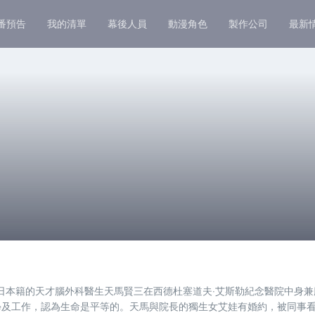
番預告
我的清單
幕後人員
動漫角色
製作公司
最新
年日本籍的天才腦外科醫生天馬賢三在西德杜塞道夫‧艾斯勒紀念醫院中身
學及工作，認為生命是平等的。天馬與院長的獨生女艾娃有婚約，被同事