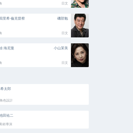
角
日文
因里希·倫克督察
磯部勉
角
日文
娃·海尼曼
小山茉美
角
日文
坂希太郎
角色設計
池田祐二
美術導演