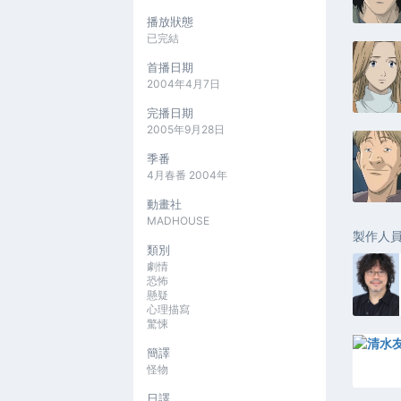
播放狀態
已完結
首播日期
2004年4月7日
完播日期
2005年9月28日
季番
4月春番 2004年
動畫社
MADHOUSE
製作人
類別
劇情
恐怖
懸疑
心理描寫
驚悚
簡譯
怪物
日譯