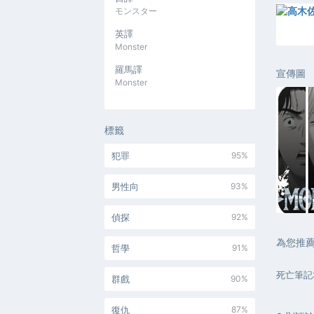
モンスター
英譯
Monster
羅馬譯
宣傳圖
Monster
標籤
犯罪
95%
男性向
93%
偵探
92%
為您推
哲學
91%
死亡筆記
群戲
90%
復仇
87%