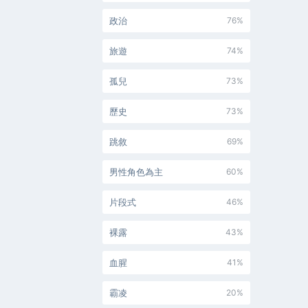
政治
76%
旅遊
74%
孤兒
73%
歷史
73%
跳敘
69%
男性角色為主
60%
片段式
46%
裸露
43%
血腥
41%
霸凌
20%