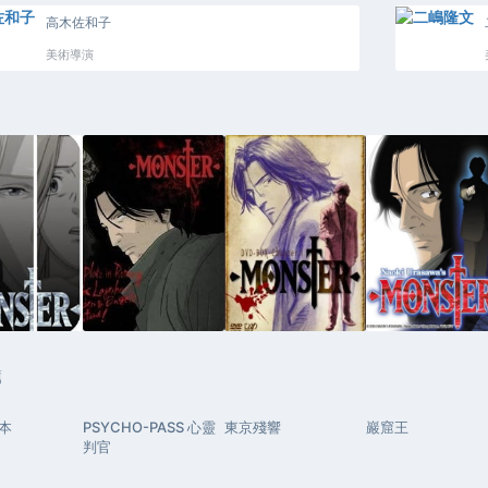
高木佐和子
美術導演
薦
本
PSYCHO-PASS 心靈
東京殘響
巖窟王
判官