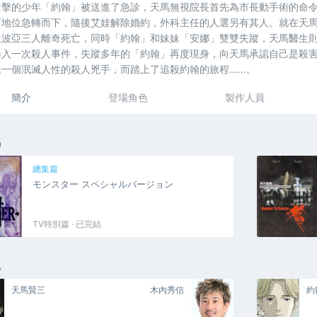
槍擊的少年「約翰」被送進了急診，天馬無視院長首先為市長動手術的命
而地位急轉而下，隨後艾娃解除婚約，外科主任的人選另有其人。就在天
生波亞三人離奇死亡，同時「約翰」和妹妹「安娜」雙雙失蹤，天馬醫生則因
捲入一次殺人事件，失蹤多年的「約翰」再度現身，向天馬承認自己是殺
樣一個泯滅人性的殺人兇手，而踏上了追殺約翰的旅程……。
簡介
登場角色
製作人員
品
總集篇
モンスター スペシャルバージョン
TV特別篇 · 已完結
色
天馬賢三
木內秀信
約