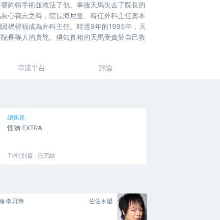
令替約翰手術並救活了他。事後天馬失去了院長的
馬灰心喪志之時，院長海尼曼、時任外科主任奧本
禍得福成為外科主任。時過9年的1995年，天
害院長等人的真兇。得知真相的天馬受責於自己救
串流平台
評論
總集篇
怪物 EXTRA
TV特別篇 · 已完結
翰·李貝特
佐佐木望