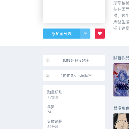
頭部被
信任因
漢、醫
馬醫生
活了這
♥
添加至列表
關聯作
8.89分 極度好評
481810人 已留點評
動畫類別
TV劇集
集數
登場角
74
集數總長
24分鐘