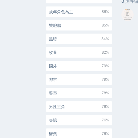
0
則評
成年角色為主
86%
雙胞胎
85%
黑暗
84%
收養
82%
國外
79%
都市
79%
警察
78%
男性主角
76%
失憶
76%
醫藥
76%