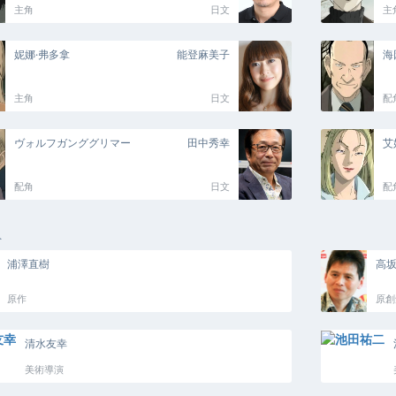
主角
日文
主
妮娜·弗多拿
能登麻美子
海
主角
日文
配
ヴォルフガンググリマー
田中秀幸
艾
配角
日文
配
員
浦澤直樹
高
原作
原創
清水友幸
美術導演