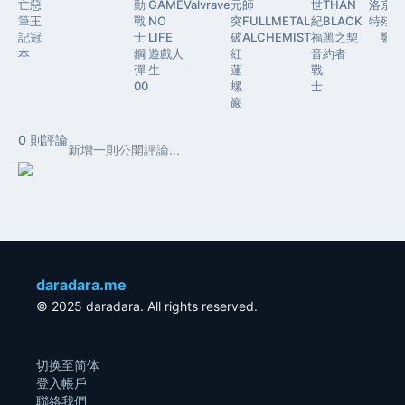
亡
惡
動
GAME
Valvrave
元
師
世
THAN
洛
京
赤
筆
王
戰
NO
突
FULLMETAL
紀
BLACK
特
殘
之
記
冠
士
LIFE
破
ALCHEMIST
福
黑之契
響
本
鋼
遊戲人
紅
音
約者
彈
生
蓮
戰
00
螺
士
巖
0
則評論
daradara.me
© 2025 daradara. All rights reserved.
切换至简体
登入帳戶
聯絡我們