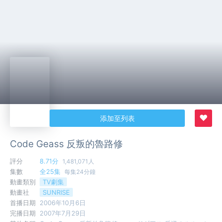
♥
添加至列表
Code Geass 反叛的魯路修
評分
8.71分
1,481,071人
集數
全25集
每集24分鐘
動畫類別
TV劇集
動畫社
SUNRISE
首播日期
2006年10月6日
完播日期
2007年7月29日