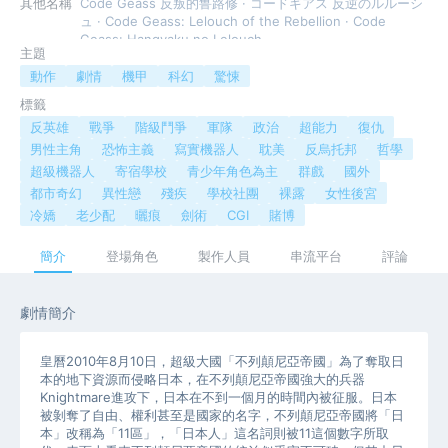
其他名稱
Code Geass 反叛的鲁路修 · コードギアス 反逆のルルーシ
ュ · Code Geass: Lelouch of the Rebellion · Code
Geass: Hangyaku no Lelouch
主題
動作
劇情
機甲
科幻
驚悚
標籤
反英雄
戰爭
階級鬥爭
軍隊
政治
超能力
復仇
男性主角
恐怖主義
寫實機器人
耽美
反烏托邦
哲學
超級機器人
寄宿學校
青少年角色為主
群戲
國外
都市奇幻
異性戀
殘疾
學校社團
裸露
女性後宮
冷嬌
老少配
曬痕
劍術
CGI
賭博
簡介
登場角色
製作人員
串流平台
評論
劇情簡介
皇曆2010年8月10日，超級大國「不列顛尼亞帝國」為了奪取日
本的地下資源而侵略日本，在不列顛尼亞帝國強大的兵器
Knightmare進攻下，日本在不到一個月的時間內被征服。日本
被剝奪了自由、權利甚至是國家的名字，不列顛尼亞帝國將「日
本」改稱為「11區」，「日本人」這名詞則被11這個數字所取