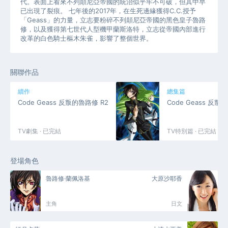
代。表面上看來不列顛尼亞帝國的統治似乎牢不可破，但其中早
已出現了裂痕。 七年後的2017年，在生死邊緣獲得C.C.授予
「Geass」的力量，立志要粉碎不列顛尼亞帝國的黑色皇子魯路
修，以及獲得第七世代人型機甲蘭斯洛特，立志從帝國內部進行
改革的白色騎士樞木朱雀，影響了整個世界。
關聯作品
續作
總集篇
Code Geass 反叛的魯路修 R2
Code Geass 反
TV劇集 · 已完結
TV特別篇 · 已完結
登場角色
魯路修·蘭佩洛基
大原沙耶香
主角
日文