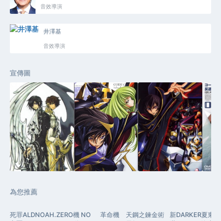
音效導演
井澤基
音效導演
宣傳圖
為您推薦
死
罪
ALDNOAH.ZERO
機
NO
革命機
天
鋼之鍊金術
新
DARKER
夏
東
斬