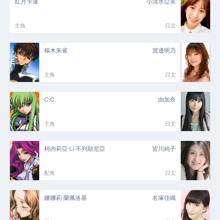
紅月卡蓮
小清水亞美
主角
日文
樞木朱雀
渡邊明乃
主角
日文
C.C.
由加奈
主角
日文
柯內莉亞·Li·不列顛尼亞
皆川純子
配角
日文
娜娜莉·蘭佩洛基
名塚佳織