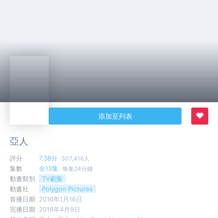
♥
添加至列表
亞人
評分
7.38分
307,416人
集數
全13集
每集24分鐘
動畫類別
TV劇集
動畫社
Polygon Pictures
首播日期
2016年1月16日
完播日期
2016年4月9日