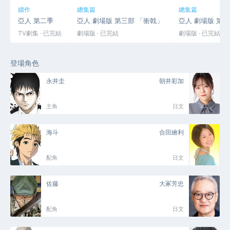
續作
總集篇
總集篇
亞人 第二季
亞人 劇場版 第三部 「衝戟」
亞人 劇場版 第
TV劇集 · 已完結
劇場版 · 已完結
劇場版 · 已完結
登場角色
永井圭
朝井彩加
主角
日文
海斗
合田繪利
配角
日文
佐藤
大冢芳忠
配角
日文