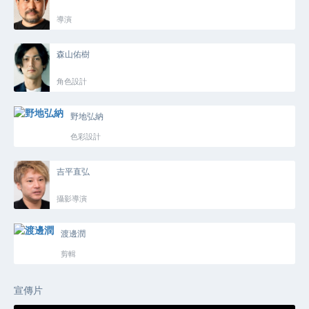
導演
森山佑樹
角色設計
野地弘納
色彩設計
吉平直弘
攝影導演
渡邊潤
剪輯
宣傳片