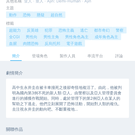
其他名稱
亚人 · 亜人 · Ajin: Demi-Human · Ajin
主題
動作
恐怖
懸疑
超自然
標籤
超能力
反英雄
犯罪
恐怖主義
逃亡
都市奇幻
警察
全CGI
男性向
男性主角
男性角色為主
成年角色為主
血腥
肉體恐怖
反烏托邦
電子遊戲
簡介
登場角色
製作人員
串流平台
評論
劇情簡介
高中生永井圭在被卡車撞死之後卻奇怪地複活了。由此，他被判
明為國內第3例不死的新人類·亞人。由警察以及亞人管理委員會
進行的捕獲作戰開始。同時，處於管理下的第2例亞人在某人的
幫助之下逃走。他們立刻展開了恐怖活動，開始對人類的複仇。
去注視永井圭的動向吧。不斷重複地…
關聯作品