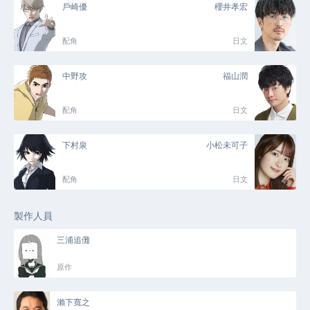
戶崎優
櫻井孝宏
配角
日文
中野攻
福山潤
配角
日文
下村泉
小松未可子
配角
日文
製作人員
三浦追儺
原作
瀨下寬之