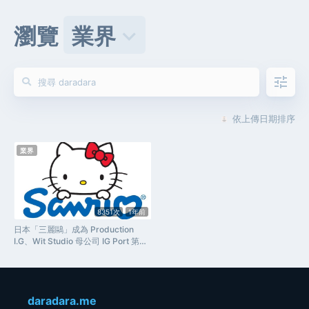
瀏覽
業界
keyboard_arrow_down
tune
依上傳日期排序
業界
8351次
1年前
日本「三麗鷗」成為 Production
I.G、Wit Studio 母公司 IG Port 第四
大股東
daradara.me