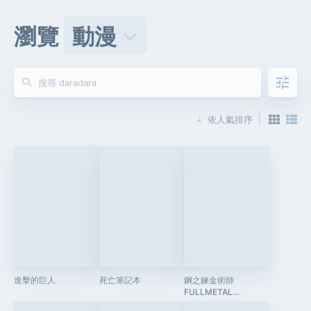
瀏覽
動漫
keyboard_arrow_down
tune
|
依人氣排序
進擊的巨人
死亡筆記本
鋼之鍊金術師
FULLMETAL
ALCHEMIST