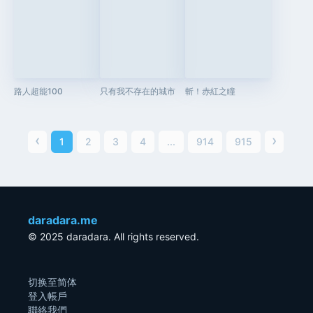
路人超能100
只有我不存在的城市
斬！赤紅之瞳
‹
›
1
2
3
4
...
914
915
daradara.me
© 2025 daradara. All rights reserved.
切换至简体
登入帳戶
聯絡我們