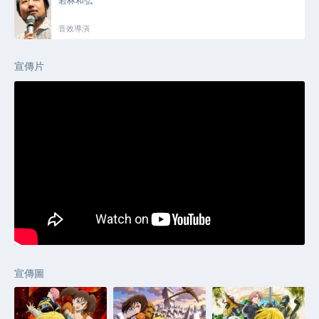
若林和弘
音效導演
宣傳片
宣傳圖