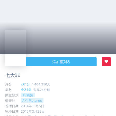
♥
添加至列表
七大罪
評分
7.61分
1,404,356人
集數
全24集
每集24分鐘
動畫類別
TV劇集
動畫社
A-1 Pictures
首播日期
2014年10月5日
完播日期
2015年3月29日