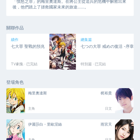
「憤怒之罪」的梅里奧達斯。在將公主從追兵的危機中解救出來
後，他們踏上了拯救國家未來的旅途……。
關聯作品
續作
總集篇
七大罪 聖戰的預兆
七つの大罪 戒めの復活 -序章-
TV劇集 · 已完結
特別篇 · 已完結
登場角色
梅里奧達斯
梶裕貴
主角
日文
伊麗莎白・里歐涅絲
雨宮天
主角
日文