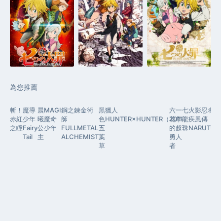
為您推薦
斬！
魔導
晨
MAGI
鋼之鍊金術
黑
獵人
六
一
七
火影忍者
赤紅
少年
曦
魔奇
師
色
HUNTER×HUNTER（2011）
花
拳
龍
疾風傳
之瞳
Fairy
公
少年
FULLMETAL
五
的
超
珠
NARUTO
F
Tail
主
ALCHEMIST
葉
勇
人
Ta
草
者