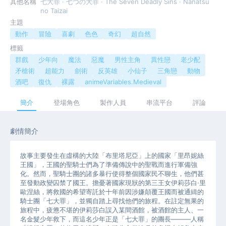
其他名稱
七大罪 · 七つの大罪 · The Seven Deadly Sins · Nanatsu
no Taizai
主題
動作
冒險
喜劇
色色
奇幻
超自然
標籤
群戲
少年向
魔法
惡魔
男性主角
異性戀
老少配
矛槍術
超能力
劍術
反英雄
小仙子
三角戀
動物
酒吧
復仇
裸露
animeVariables.Medieval
簡介
登場角色
製作人員
串流平台
評論
劇情簡介
故事主要發生在虛構的大陸「布里塔尼亞」上的國家「里昂妮絲
王國」，王國的聖騎士們為了準備傳說中的聖戰而進行軍備強
化。然而，聖騎士團的諸多暴行使得整個國家民不聊生，他們甚
至發動政變囚禁了國王。擔憂著國家現狀的第三王女伊莉莎白·里
歐涅絲，將救國的希望寄託於十年前因涉嫌顛覆王國而被通緝的
騎士團「七大罪」，並獨自踏上尋找他們的旅程。在註定無果的
旅程中，疲憊不堪的伊莉莎白誤入某間酒館，被酒館的主人、一
名金髮少年救下，而這名少年正是「七大罪」的團長———人稱