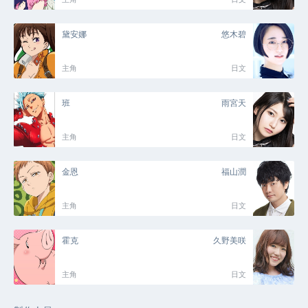
黛安娜
悠木碧
主角
日文
班
雨宮天
主角
日文
金恩
福山潤
主角
日文
霍克
久野美咲
主角
日文