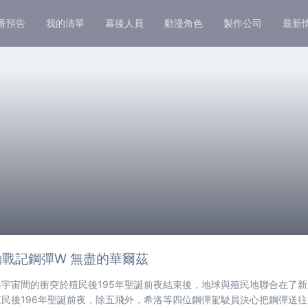
番預告
我的清單
幕後人員
動漫角色
製作公司
最新
戰記鋼彈W 無盡的華爾茲
與宇宙間的衝突於殖民後195年聖誕前夜結束後，地球與殖民地聯合在了
殖民後196年聖誕前夜，除五飛外，希洛等四位鋼彈駕駛員決心把鋼彈送