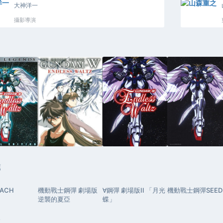
大神洋一
攝影導演
薦
EACH
機動戰士鋼彈 劇場版
∀鋼彈 劇場版II 「月光
機動戰士鋼彈SEED
逆襲的夏亞
蝶」
論