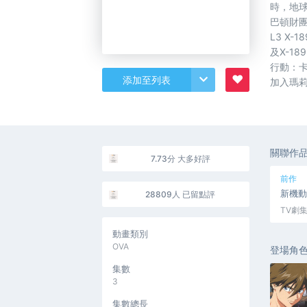
時，地
巴頓財
L3 X
及X-1
行動：
♥
添加至列表
加入瑪莉
關聯作
7.73分 大多好評
前作
新機動
28809人 已留點評
TV劇集
動畫類別
OVA
登場角
集數
3
集數總長