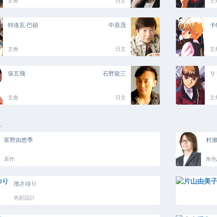
主角
日文
主
特洛瓦·巴頓
中原茂
卡
主角
日文
主
張五飛
石野龍三
リ
主角
日文
主
員
富野由悠季
村
原作
角色
池さゆり
色彩設計