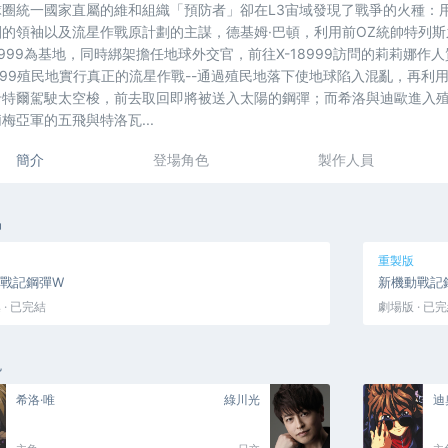
球圈統一國家直屬的維和組織「預防者」卻在L3宙域發現了戰爭的火種：用
團的領袖以及流星作戰原計劃的主謀，德基姆·巴頓，利用前OZ統帥特列
-18999為基地，同時綁架擔任地球外交官，前往X-18999訪問的莉莉
8999殖民地實行真正的流星作戰--通過殖民地落下使地球陷入混亂，再
卡特爾駕駛太空梭，前去取回即將被送入太陽的鋼彈；而希洛與迪歐進入
梅亞軍的五飛與特洛瓦...
簡介
登場角色
製作人員
品
重製版
戰記鋼彈W
新機動戰記
 · 已完結
劇場版 · 已
色
希洛·唯
綠川光
迪