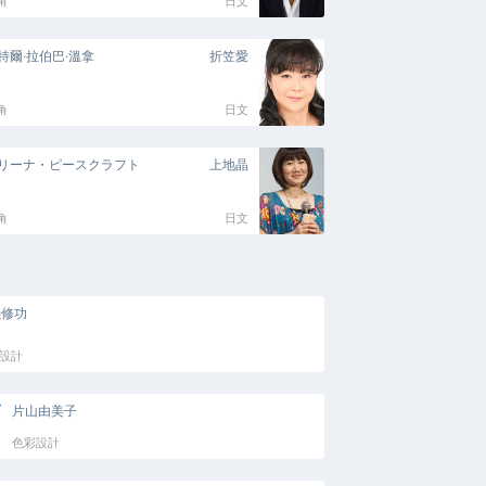
角
日文
特爾·拉伯巴·溫拿
折笠愛
角
日文
リーナ・ピースクラフト
上地晶
角
日文
瀨修功
設計
片山由美子
色彩設計