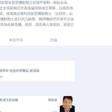
於製造新型機動戰士的裝甲材料--新鈦合金。
斯之女瑪莉梅亞作為傀儡領袖成立軍隊，以殖民地
娜作人質。德基姆企圖利用新型機動戰士「沙貝特」以
利用機動戰士進行武力鎮壓。鋼彈機師們不得不分頭
殖民地化解危機。然而，擋在兩人面前的，卻是已
串流平台
評論
鋼彈W 無盡的華爾茲 劇場版
完結
奧·麥克斯維爾
關俊彥