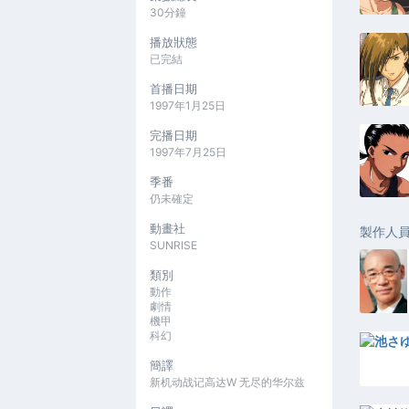
30分鐘
播放狀態
已完結
首播日期
1997年1月25日
完播日期
1997年7月25日
季番
仍未確定
動畫社
製作人
SUNRISE
類別
動作
劇情
機甲
科幻
簡譯
新机动战记高达W 无尽的华尔兹