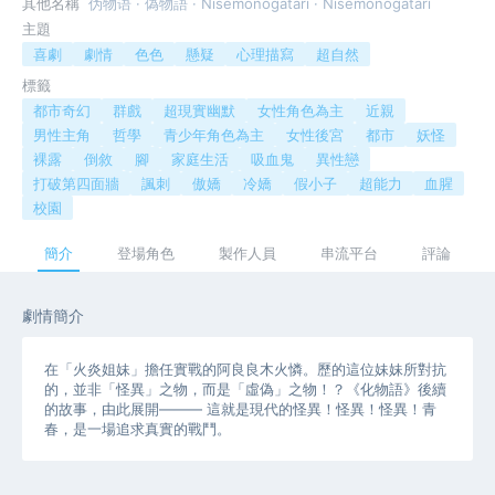
其他名稱
伪物语 · 偽物語 · Nisemonogatari · Nisemonogatari
主題
喜劇
劇情
色色
懸疑
心理描寫
超自然
標籤
都市奇幻
群戲
超現實幽默
女性角色為主
近親
男性主角
哲學
青少年角色為主
女性後宮
都市
妖怪
裸露
倒敘
腳
家庭生活
吸血鬼
異性戀
打破第四面牆
諷刺
傲嬌
冷嬌
假小子
超能力
血腥
校園
簡介
登場角色
製作人員
串流平台
評論
劇情簡介
在「火炎姐妹」擔任實戰的阿良良木火憐。歷的這位妹妹所對抗
的，並非「怪異」之物，而是「虛偽」之物！？《化物語》後續
的故事，由此展開——— 這就是現代的怪異！怪異！怪異！青
春，是一場追求真實的戰鬥。