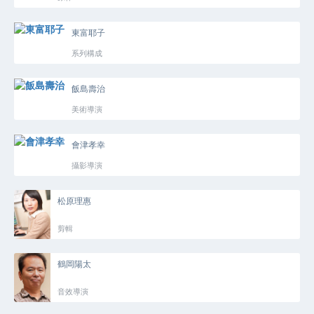
東富耶子
系列構成
飯島壽治
美術導演
會津孝幸
攝影導演
松原理惠
剪輯
鶴岡陽太
音效導演