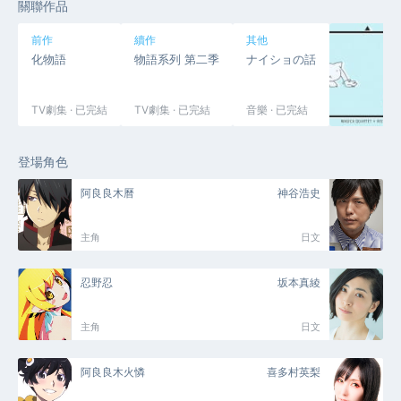
關聯作品
前作
續作
其他
化物語
物語系列 第二季
ナイショの話
TV劇集 · 已完結
TV劇集 · 已完結
音樂 · 已完結
登場角色
阿良良木曆
神谷浩史
主角
日文
忍野忍
坂本真綾
主角
日文
阿良良木火憐
喜多村英梨