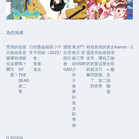
為您推薦
荒
我的
這樣
日
四疊
蟲
福星小子
變態
青
決鬥
精
就算
我的
黃
女
Kanon（20
川
妹妹
算是
常
半宿
師
（2022）
生理
春
王 第
靈
是哥
妹妹
昏
僕
爆
哪有
殭屍
舍，
研討
豬
三季
使
哥，
哪有
乙
咖
笑
這麼
嗎？
青春
會
頭
VSRF
的
有愛
這麼
女
啡
團
可
OF
迷走
OAD
少
劍
就沒
可
×
廳
愛！
THE
年
舞
問題
愛。
失
DEAD
不
了，
第二
憶
第二
會
對吧
季
幽
季
夢
靈
到
兔
女
郎
學
姊
0
則評論