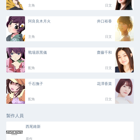
主角
日文
阿良良木月火
井口裕香
主角
日文
戰場原黑儀
齋藤千和
配角
日文
千石撫子
花澤香菜
配角
日文
製作人員
西尾維新
原作