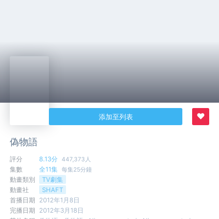
♥
添加至列表
偽物語
評分
8.13分
447,373人
集數
全11集
每集25分鐘
動畫類別
TV劇集
動畫社
SHAFT
首播日期
2012年1月8日
完播日期
2012年3月18日