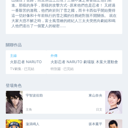
山擋住了去路，而且冰山上出現了三個不速之客要阻止他們前
進。那樣的身手，那樣的攻擊方式‧‧‧原來他們也是忍者！ 又經過
一番艱苦的激戰，他們終於到了雪之國，而卡卡西似乎開始覺得
這一切好像和十年前執行的雪之國的任務絕對脫不開關係。 就在
大家大惑不解之時，富士風雪繪的經紀人三太夫突然向劇組和鳴
人他們道出了一個驚人的秘密……
關聯作品
主線
外傳
火影忍者 NARUTO
火影忍者 NARUTO 劇場版 木葉大運動會
TV劇集 · 已完結
特別篇 · 已完結
登場角色
宇智波佐助
東山奈央
主角
日文
漩渦鳴人
坂本薰平