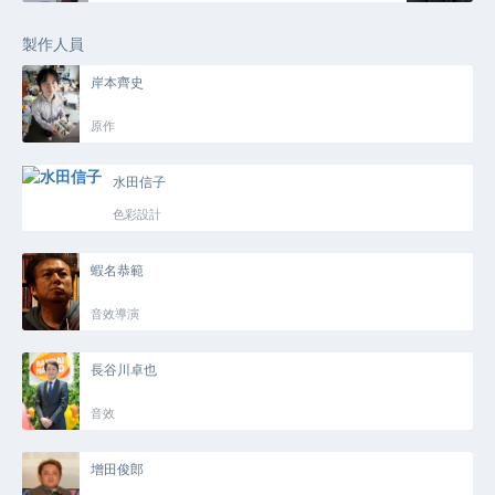
製作人員
岸本齊史
原作
水田信子
色彩設計
蝦名恭範
音效導演
長谷川卓也
音效
增田俊郎