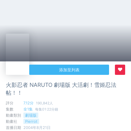
♥
添加至列表
火影忍者 NARUTO 劇場版 大活劇！雪姬忍法
帖！！
評分
7.12分
190,842人
集數
全1集
每集01:22分鐘
動畫類別
劇場版
動畫社
Pierrot
首播日期
2004年8月21日