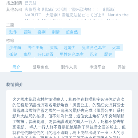
播放狀態
已完結
其他名稱
火影忍者 剧场版 大活剧！雪姬忍法帖！！ · 劇場版
NARUTO 大活劇！雪姫忍法帖だってばよ!! · Naruto the
Movie 1: Ninja Clash in the Land of Snow · Naruto
主題
Movie 1: Dai Katsugeki!! Yuki Hime Ninpouchou
Dattebayo!
動作
冒險
喜劇
劇情
超自然
標籤
少年向
男性主角
演戲
超能力
兒童角色為主
火車
孤兒
毒品
時代錯置
男性角色為主
忍者
歷史
簡介
登場角色
製作人員
串流平台
評論
劇情簡介
火之國木葉忍者村的漩渦鳴人，和夥伴春野櫻和宇智波佐助這次
的任務是保護出演著名電影角色「風雲公主」的當紅女演員富士
風雪繪出國前往雪之國的一處著名景點去完成《風雲公主》系列
影片大結局的拍攝。但不知為什麼，這位女主角卻似乎突然鬧起
了彆扭，躲著劇組、更躲著護送她的鳴人一行人，死都不願去拍
完電影。 鳴人一行人好不容易把她騙到了開往雪之國的船上，但
就在他們離他們的目的地不遠時，島上突然出現了一座巨大的冰