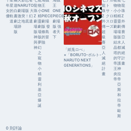
千
星
幽
火影忍者
七
寵
海賊
海賊
七
ナル
寵
寵
七
年
星
遊
NARUTO
龍
物
王
王
龍
ト
物
物
龍
女
的
白
劇場版 大
珠
小
ONE
ONE
珠
サ・
小
小
珠
優
軌
書
激突！幻
Z
精
PIECE
PIECE
Z
クロ
精
精
Z
道
劇
之地底遺
劇
靈
劇場
劇場
外
スロ
靈
靈
外
場
跡
場
劇
版 發
版 強
傳
ーズ
劇
劇
傳
版
版
場
條島
者天
超
場
場
賽
神
版
的冒
下
級
版
版
亞
與
夢
險
賽
結
水
人
神
幻
亞
晶
都
滅
「紙兎ロぺ」
之
人
塔
的
絕
×「BORUTO-ボルト-
寵
滅
的
守
計
NARUTO NEXT
物
絕
帝
護
畫
GENERATIONS」
小
計
王
神
精
畫
炎
拉
靈
帝
帝
利
亞
基
斯
亞
和
爆
拉
誕
帝
歐
斯
0
則評論