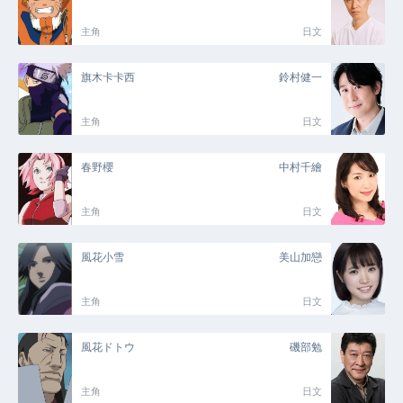
主角
日文
旗木卡卡西
鈴村健一
主角
日文
春野櫻
中村千繪
主角
日文
風花小雪
美山加戀
主角
日文
風花ドトウ
磯部勉
主角
日文