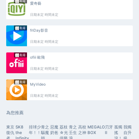
觀看
愛奇藝
日期未定 時間未定
觀看
friDay影音
日期未定 時間未定
觀看
ofiii 歐飛
日期未定 時間未定
觀看
MyVideo
日期未定 時間未定
為您推薦
東京
SK8
排球少
青之
惡魔
荔枝
青之
高校
MEGALO
刃牙
孤獨
我獨
復仇
the
年！！
驅魔
奶爸
☆光
壬生
之神
BOX
II
搖
自升
者
Infinity
師
俱樂
浪
滾！
級