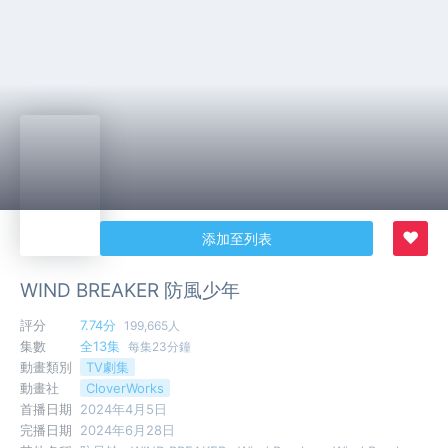
♥
添加至列表
WIND BREAKER 防風少年
評分
7.74分
199,665人
集數
全13集
每集23分鐘
動畫類別
TV劇集
動畫社
CloverWorks
首播日期
2024年4月5日
完播日期
2024年6月28日