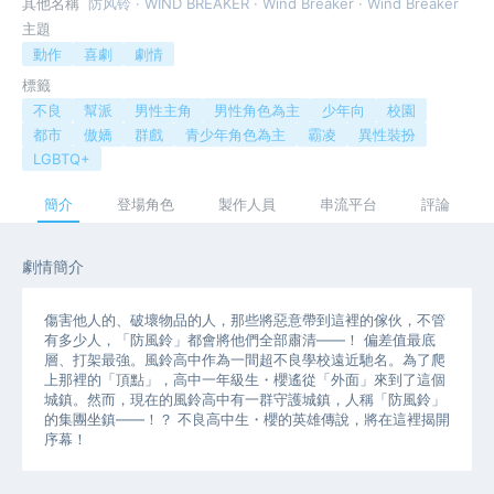
其他名稱
防风铃 · WIND BREAKER · Wind Breaker · Wind Breaker
主題
動作
喜劇
劇情
標籤
不良
幫派
男性主角
男性角色為主
少年向
校園
都市
傲嬌
群戲
青少年角色為主
霸凌
異性裝扮
LGBTQ+
簡介
登場角色
製作人員
串流平台
評論
劇情簡介
傷害他人的、破壞物品的人，那些將惡意帶到這裡的傢伙，不管
有多少人，「防風鈴」都會將他們全部肅清――！ 偏差值最底
層、打架最強。風鈴高中作為一間超不良學校遠近馳名。為了爬
上那裡的「頂點」，高中一年級生・櫻遙從「外面」來到了這個
城鎮。然而，現在的風鈴高中有一群守護城鎮，人稱「防風鈴」
的集團坐鎮――！？ 不良高中生・櫻的英雄傳說，將在這裡揭開
序幕！