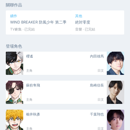
關聯作品
續作
其他
WIND BREAKER 防風少年 第二季
絶対零度
TV劇集 · 已完結
音樂 · 已完結
登場角色
櫻遙
內田雄馬
主角
日文
蘇枋隼飛
島崎信長
主角
日文
榆井秋彥
千葉翔也
主角
日文