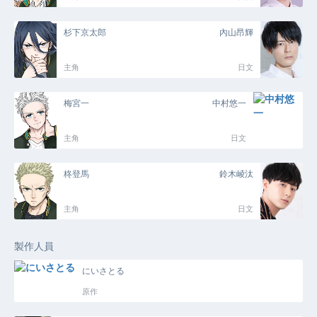
杉下京太郎
內山昂輝
主角
日文
梅宮一
中村悠一
主角
日文
柊登馬
鈴木崚汰
主角
日文
製作人員
にいさとる
原作