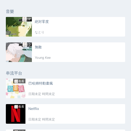
音樂
OP
絶対零度
なとり
ED
無敵
Young Kee
串流平台
觀看
巴哈姆特動畫瘋
日期未定 時間未定
觀看
Netflix
日期未定 時間未定