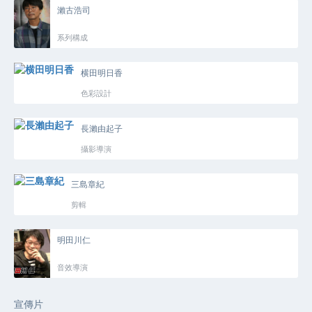
瀨古浩司
系列構成
横田明日香
色彩設計
長瀨由起子
攝影導演
三島章紀
剪輯
明田川仁
音效導演
宣傳片