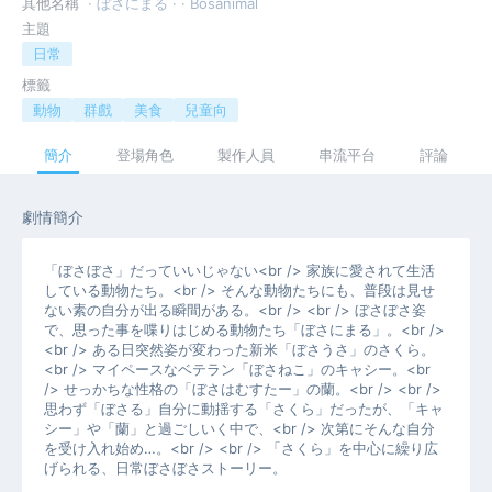
其他名稱
· ぼさにまる · · Bosanimal
主題
日常
標籤
動物
群戲
美食
兒童向
簡介
登場角色
製作人員
串流平台
評論
劇情簡介
「ぼさぼさ」だっていいじゃない<br /> 家族に愛されて生活
している動物たち。<br /> そんな動物たちにも、普段は見せ
ない素の自分が出る瞬間がある。<br /> <br /> ぼさぼさ姿
で、思った事を喋りはじめる動物たち「ぼさにまる」。<br />
<br /> ある日突然姿が変わった新米「ぼさうさ」のさくら。
<br /> マイペースなベテラン「ぼさねこ」のキャシー。<br
/> せっかちな性格の「ぼさはむすたー」の蘭。<br /> <br />
思わず「ぼさる」自分に動揺する「さくら」だったが、「キャ
シー」や「蘭」と過ごしいく中で、<br /> 次第にそんな自分
を受け入れ始め…。<br /> <br /> 「さくら」を中心に繰り広
げられる、日常ぼさぼさストーリー。