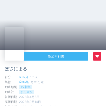
♥
添加至列表
ぼさにまる
評分
6.07分
161人
集數
全96集
每集1分鐘
動畫類別
TV劇集
動畫社
まろやか
首播日期
2023年4月3日
完播日期
2023年9月14日