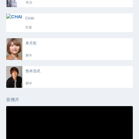
導演
CHAI
音樂
皋月彩
腳本
熊本浩武
腳本
宣傳片