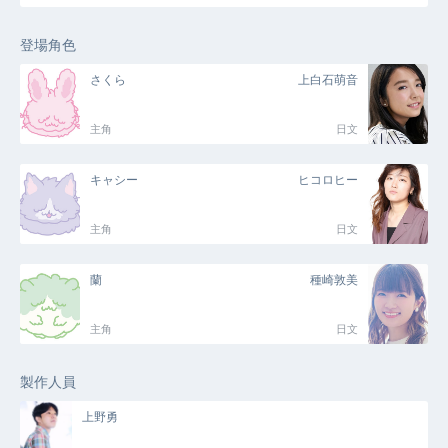
登場角色
さくら
上白石萌音
主角
日文
キャシー
ヒコロヒー
主角
日文
蘭
種崎敦美
主角
日文
製作人員
上野勇