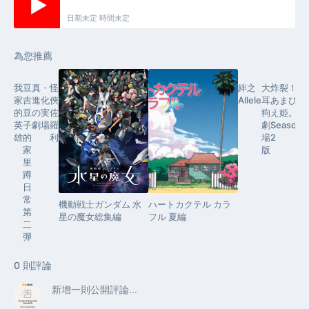
日期未定 時間未定
為您推薦
我
豆
真・
怪
絆之
大
炸裂！
家
吉
進化
俠
Allele
耳
あまび
的
豆
の実
佐
狗
え姫。
英
子
劇場
羅
劇
Season
雄
的
利
場
2
家
版
里
蹲
日
常
機動戦士ガンダム 水
ハートカクテル カラ
第
星の魔女総集編
フル 夏編
二
U
彈
0
則評論