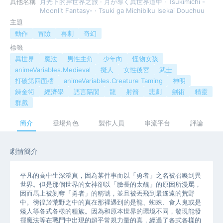
其他名稱
月光下的异世界之旅 · 月が導く異世界道中 · Tsukimichi -
Moonlit Fantasy- · Tsuki ga Michibiku Isekai Douchuu
主題
動作
冒險
喜劇
奇幻
標籤
異世界
魔法
男性主角
少年向
怪物女孩
animeVariables.Medieval
擬人
女性後宮
武士
打破第四面牆
animeVariables.Creature Taming
神明
鍊金術
經濟學
語言隔閡
龍
射箭
悲劇
劍術
精靈
群戲
簡介
登場角色
製作人員
串流平台
評論
劇情簡介
平凡的高中生深澄真，因為某件事而以「勇者」之名被召喚到異
世界。但是那個世界的女神卻以「臉長的太醜」的原因所漫罵，
因而馬上被剝奪「勇者」的稱號，並且被丟飛到最遙遠的荒野
中。徬徨於荒野之中的真在那裡遇到的是龍、蜘蛛、食人鬼或是
矮人等各式各樣的種族。因為和原本世界的環境不同，發現能發
揮魔法等在戰鬥中出現的超乎常規力量的真，經過了各式各樣的