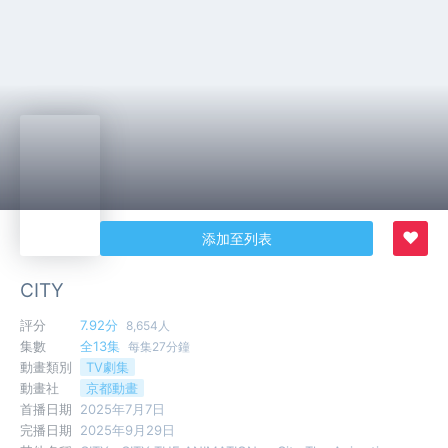
♥
添加至列表
CITY
評分
7.92分
8,654人
集數
全13集
每集27分鐘
動畫類別
TV劇集
動畫社
京都動畫
首播日期
2025年7月7日
完播日期
2025年9月29日