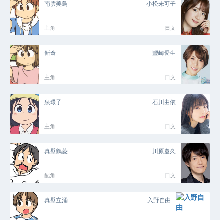
南雲美鳥
小松未可子
主角
日文
新倉
豐崎愛生
主角
日文
泉環子
石川由依
主角
日文
真壁鶴菱
川原慶久
配角
日文
真壁立涌
入野自由