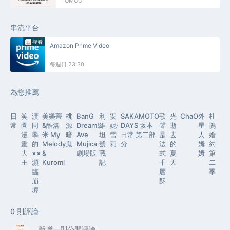
TOMOO
串流平台
觀看
Amazon Prime Video
每週日 23:30
為您推薦
日
笑
渡
美樂蒂
桃
BanG
利
安
SAKAMOTO
歌
光
ChaO
外
杜
常
園
同
&酷洛
源
Dream!
維
妮‧
DAYS 坂本
聲
逝
星
鵑
漫
學
米 My
暗
Ave
坦
雪
日常 第二部
是
去
人
婚
畫
的
Melody
鬼
Mujica
號
莉
分
法
的
姆
約
大
××
&
劇場版
戰
式
夏
姆
第
王
瀕
Kuromi
記
千
天
二
臨
層
季
崩
酥
壞
0
則評論