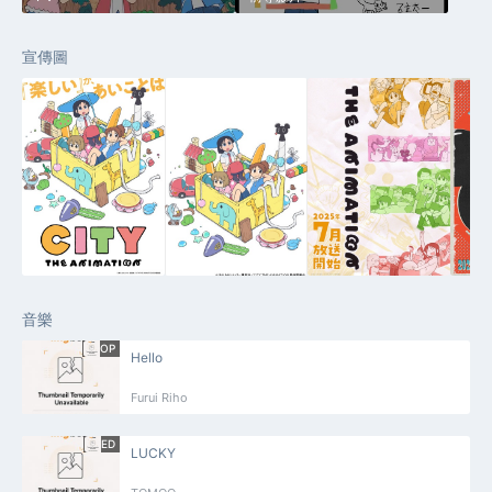
宣傳圖
音樂
OP
Hello
Furui Riho
ED
LUCKY