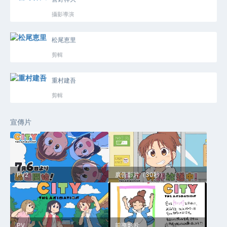
攝影導演
松尾恵里
剪輯
重村建吾
剪輯
宣傳片
PV2
廣告影片（30秒）
PV
前導影片