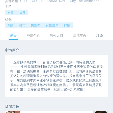
其他名稱
CITY · CITY THE ANIMATION · · City The Animation
主題
喜劇
日常
標籤
鬧劇
都市
男性向
女性主角
群戲
簡介
登場角色
製作人員
串流平台
評論
劇情簡介
一座看似平凡的城市，卻住了各式各樣充滿不同特色的人們
——— 生性愛賭卻賭到連房租都付不出來而被房東追殺的南雲美
鳥，在一次偶然機會下來到真壁西餐廳打工。沒想到店長是個會
把做好的料理倒進客人包包裡的冒失鬼。找南雲來打工的店長兒
子，居然聽到本周幸運小物是迷你裙，居然就真的穿上到處跑？
原本以為自己已經逃離收租狂魔的南雲，才發現房東居然是店長
的丈母娘！ 更多的爆笑故事，歡迎大家一起來挖掘！
登場角色