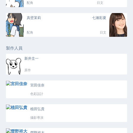
配角
日文
真壁茉莉
七瀨彩夏
配角
日文
製作人員
新井圭一
原作
宮田佳奈
色彩設計
植田弘貴
攝影導演
營野祥大