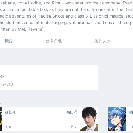
abane, Itona Horibe, and Ritsu—who later join their company. Even w
an insurmountable task as they are not the only ones after the Demo
dic adventures of Nagisa Shiota and class 3-E as chibi magical stud
the students encounter challenging, yet hilarious situations all throu
ritten by MAL Rewrite]
簡介
登場角色
製作人員
品
室
 · 已完結
色
殺老師
福山潤
潮
主角
日文
主