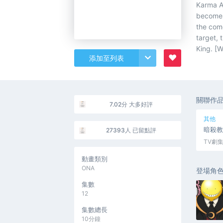
Karma Ak
becomes 
the come
target, 
King. [W
♥
添加至列表
關聯作
7.02分 大多好評
其他
暗殺教
27393人 已留點評
TV劇集
動畫類別
ONA
登場角
集數
12
集數總長
10分鐘