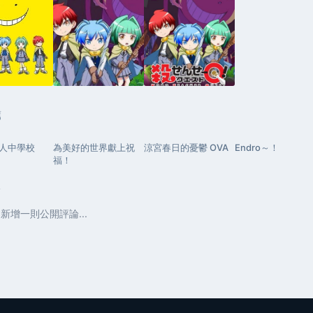
薦
人中學校
為美好的世界獻上祝
涼宮春日的憂鬱 OVA
Endro～！
福！
論