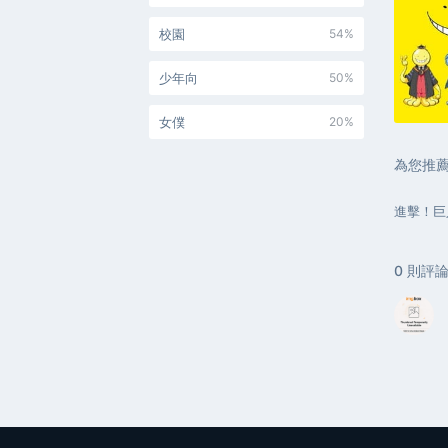
校園
54%
少年向
50%
女僕
20%
為您推
進擊！巨
0
則評