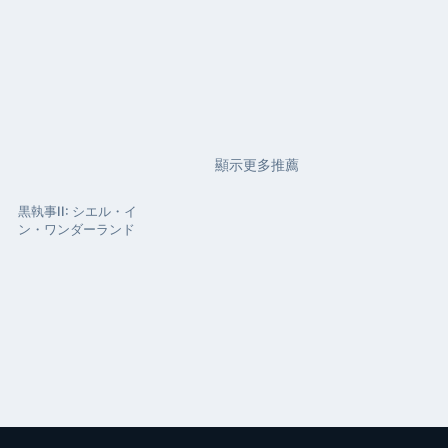
顯示更多推薦
黒執事II: シエル・イ
ン・ワンダーランド