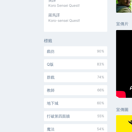
英譯
Koro Sensei Quest!
羅馬譯
Koro-sensei Quest!
宣傳片
標籤
戲仿
90%
Q版
83%
群戲
74%
教師
66%
地下城
60%
宣傳圖
打破第四面牆
55%
魔法
54%