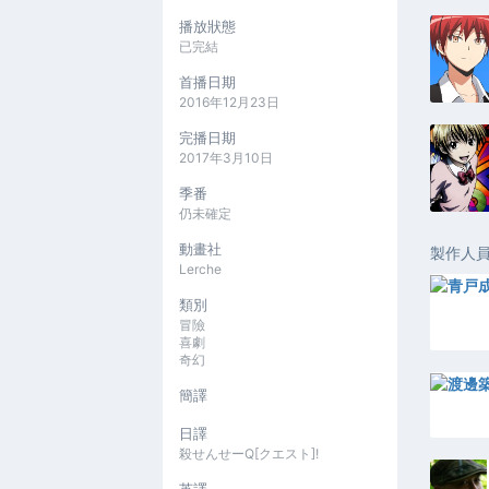
播放狀態
已完結
首播日期
2016年12月23日
完播日期
2017年3月10日
季番
仍未確定
動畫社
製作人
Lerche
類別
冒險
喜劇
奇幻
簡譯
日譯
殺せんせーQ[クエスト]!