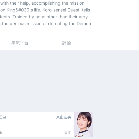
ith their help, accomplishing the mission
n King&#039;s life. Koro-sensei Quest! tells
ents. Trained by none other than their very
gh the perilous mission of defeating the Demon
串流平台
評論
田渚
東山奈央
角
日文