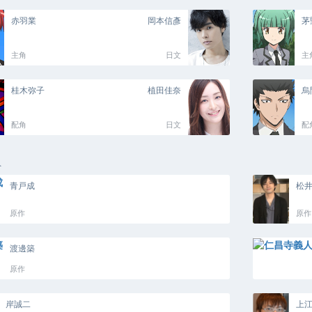
赤羽業
岡本信彥
茅
主角
日文
主
桂木弥子
植田佳奈
烏
配角
日文
配
員
青戸成
松
原作
原作
渡邊築
原作
岸誠二
上