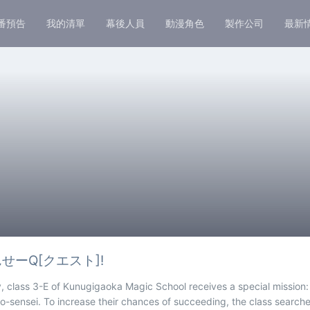
番預告
我的清單
幕後人員
動漫角色
製作公司
最新
せーQ[クエスト]!
 class 3-E of Kunugigaoka Magic School receives a special mission: 
o-sensei. To increase their chances of succeeding, the class search