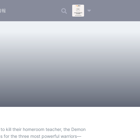
情報
to kill their homeroom teacher, the Demon
es for the three most powerful warriors—