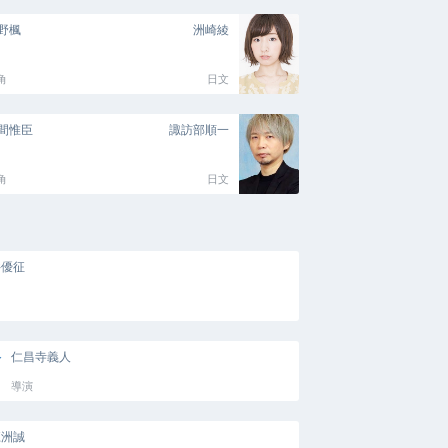
野楓
洲崎綾
角
日文
間惟臣
諏訪部順一
角
日文
井優征
仁昌寺義人
導演
江洲誠