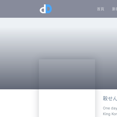
首頁
新
殺せん
One day,
King Kor