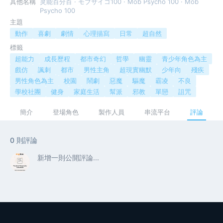
其他名稱
灵能百分百 · モブサイコ100 · Mob Psycho 100 · Mob
Psycho 100
主題
動作
喜劇
劇情
心理描寫
日常
超自然
標籤
超能力
成長歷程
都市奇幻
哲學
幽靈
青少年角色為主
戲仿
諷刺
都市
男性主角
超現實幽默
少年向
殘疾
男性角色為主
校園
鬧劇
惡魔
驅魔
霸凌
不良
學校社團
健身
家庭生活
幫派
邪教
單戀
詛咒
簡介
登場角色
製作人員
串流平台
評論
0 則評論