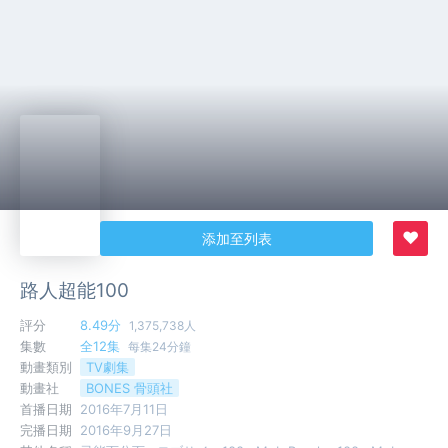
♥
添加至列表
路人超能100
評分
8.49分
1,375,738人
集數
全12集
每集24分鐘
動畫類別
TV劇集
動畫社
BONES 骨頭社
首播日期
2016年7月11日
完播日期
2016年9月27日