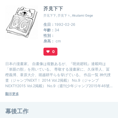
芥見下下
芥见下下, 芥見下々, Akutami Gege
生日：
1992-02-26
年齡：
34
性別：
身高：
cm
♥
0
日本の漫畫家。 自畫像は複數あるが、『呪術廻戦』連載時は
「単眼の獣」を用いている。 尊敬する漫畫家に、久保帯人、冨
樫義博、葦原大介、堀越耕平らを挙げている。 作品一覧 神代捜
査（ジャンプNEXT！ 2014 Vol.2掲載） No.9（ジャンプ
NEXT!!2015 Vol.2掲載） No.9（週刊少年ジャンプ2015年46號
掲載） 二界梵骸バラバルジュラ（週刊少年ジャンプ2016年44號
顯示更多
掲載） 呪術廻戦 0 東京都立呪術高等専門學校（集英社、ジャン
プ・コミックス） 呪術廻戦（週刊少年ジャンプ2018年14號-連
載中）
幕後工作