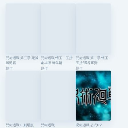
咒術迴戰 第三季 死滅
咒術迴戰 懐玉・玉折
咒術迴戰 第二季 懷玉·
迴游篇
劇場版 總集篇
玉折/澀谷事變
原作
原作
原作
咒術迴戰 0 劇場版
咒術迴戰
呪術廻戦 公式PV