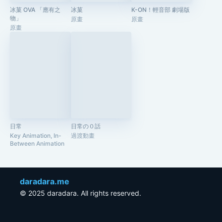
冰菓 OVA 「應有之
冰菓
K-ON！輕音部 劇場版
物」
原畫
原畫
原畫
日常
日常の０話
Key Animation, In-
過渡動畫
Between Animation
daradara.me
© 2025 daradara. All rights reserved.