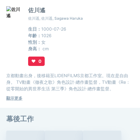
佐川遙
佐川遥, 佐川遥, Sagawa Haruka
生日：
1000-07-26
年齡：
1026
性別：
女
身高：
cm
♥
0
京都動畫出身，後移籍至LIDENFILMS京都工作室。現在是自由
身。 TV動畫《徹夜之歌》角色設計·總作畫監督，TV動畫《Re：
從零開始的異世界生活 第三季》角色設計·總作畫監督。
顯示更多
幕後工作