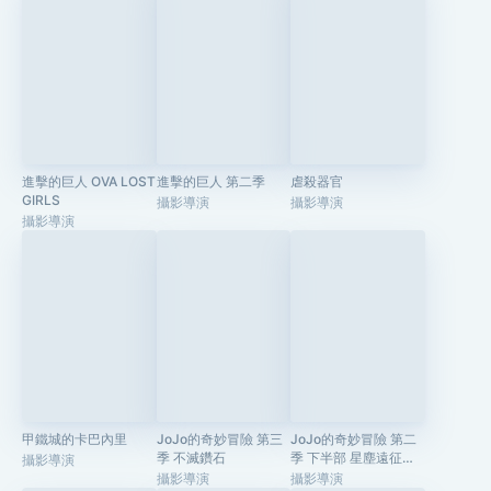
進擊的巨人 OVA LOST
進擊的巨人 第二季
虐殺器官
GIRLS
攝影導演
攝影導演
攝影導演
甲鐵城的卡巴內里
JoJo的奇妙冒險 第三
JoJo的奇妙冒險 第二
季 不滅鑽石
季 下半部 星塵遠征軍
攝影導演
埃及篇
攝影導演
攝影導演