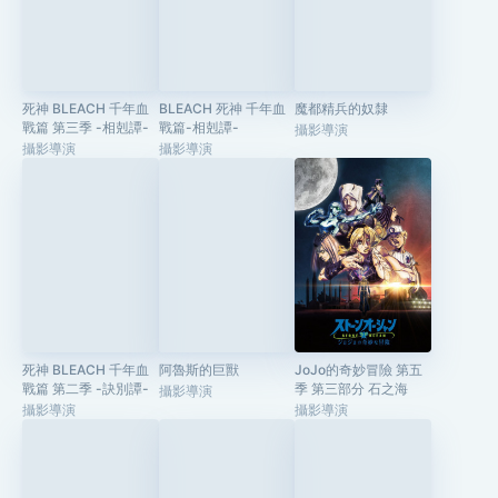
死神 BLEACH 千年血
BLEACH 死神 千年血
魔都精兵的奴隸
戰篇 第三季 -相剋譚-
戰篇-相剋譚-
攝影導演
攝影導演
攝影導演
死神 BLEACH 千年血
阿魯斯的巨獸
JoJo的奇妙冒險 第五
戰篇 第二季 -訣別譚-
季 第三部分 石之海
攝影導演
攝影導演
攝影導演