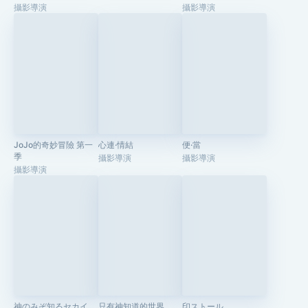
100%
攝影導演
攝影導演
JoJo的奇妙冒險 第一
心連·情結
便·當
季
攝影導演
攝影導演
攝影導演
神のみぞ知るセカイ
只有神知道的世界
印ストール