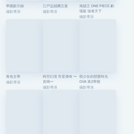
學園默示錄
江戶盜賊團五葉
海賊王 ONE PIECE 劇
場版 強者天下
攝影導演
攝影導演
攝影導演
青色文學
時空幻境 宵星傳奇 〜
萌少女的戀愛時光
首鳴〜
OVA 第2學期
攝影導演
攝影導演
攝影導演