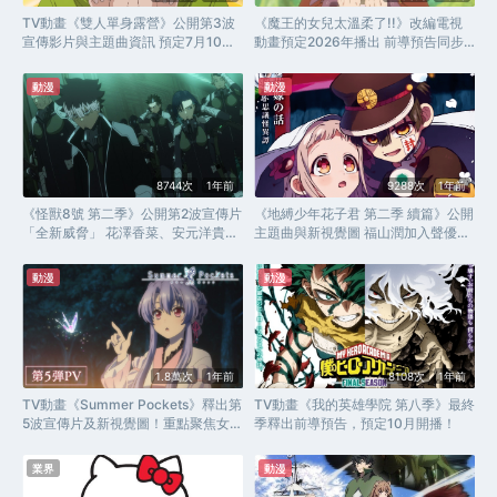
TV動畫《雙人單身露營》公開第3波
《魔王的女兒太溫柔了!!》改編電視
宣傳影片與主題曲資訊 預定7月10日
動畫預定2026年播出 前導預告同步
開播！
釋出！
動漫
動漫
8744次
1年前
9288次
1年前
《怪獸8號 第二季》公開第2波宣傳片
《地縛少年花子君 第二季 續篇》公開
「全新威脅」 花澤香菜、安元洋貴宣
主題曲與新視覺圖 福山潤加入聲優陣
布參演！
容
動漫
動漫
1.8萬次
1年前
8108次
1年前
TV動畫《Summer Pockets》釋出第
TV動畫《我的英雄學院 第八季》最終
5波宣傳片及新視覺圖！重點聚焦女主
季釋出前導預告，預定10月開播！
角「空門蒼」
業界
動漫