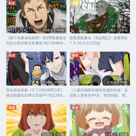
動漫
漫畫
1.8萬次
1年前
1.1萬次
1年前
《鄉下老爹成為劍聖》第2季動畫確定
曾兩度動畫化《海盜戰記》漫畫將於
同步公開未曝光新畫面 預計2026年
7 月 25 日正式完結
播出！
動漫
動漫
1.3萬次
1年前
3.1萬次
1年前
黑色職場喜劇《打工仔的拷問日常》
《人妻的嘴唇有罐裝燒酒的味道》追
確定動畫化並釋出首波PV 預定2026
加新人妻角色PV及「無規制版」聲優
年冬季播出！
名單！
動漫
動漫
9526次
1年前
1.5萬次
1年前