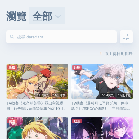
瀏覽
全部
keyboard_arrow_down
tune
依上傳日期排序
動漫
動漫
29.5萬次
11個月前
40.4萬次
11個月前
TV動畫《永久的黃昏》釋出主視覺
TV動畫《最後可以再拜託您一件事
圖、預告與片頭曲等情報 預定10月2
嗎？》釋出新宣傳影片、主題曲等情
日開播
報 預定10月3日開播
動漫
動漫