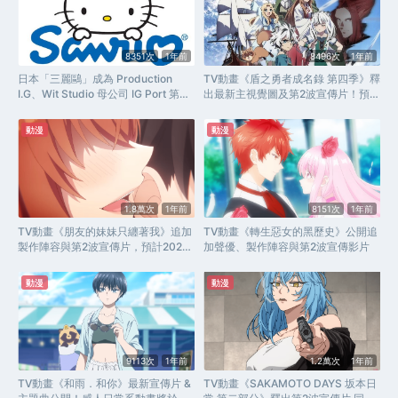
8351次
1年前
8496次
1年前
日本「三麗鷗」成為 Production
TV動畫《盾之勇者成名錄 第四季》釋
I.G、Wit Studio 母公司 IG Port 第四
出最新主視覺圖及第2波宣傳片！預定
大股東
7月9日開播
動漫
動漫
1.8萬次
1年前
8151次
1年前
TV動畫《朋友的妹妹只纏著我》追加
TV動畫《轉生惡女的黑歷史》公開追
製作陣容與第2波宣傳片，預計2025
加聲優、製作陣容與第2波宣傳影片
年10月開播
動漫
動漫
9113次
1年前
1.2萬次
1年前
TV動畫《和雨．和你》最新宣傳片 &
TV動畫《SAKAMOTO DAYS 坂本日