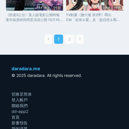
1.1萬次
1年前
2萬次
1年前
《秒速5公分》真人版電影公開特報
TV動畫《膽大黨 第2季》釋出
童年版貴樹與明里演員公開 10月10日
CM「友情＆愛」及「超自然＆戰
日本上映
鬥」 片尾曲由 WurtS 演唱
‹
›
1
2
daradara.me
© 2025 daradara. All rights reserved.
切换至简体
登入帳戶
聯絡我們
dd-app2
首頁
新番預告
我的清單