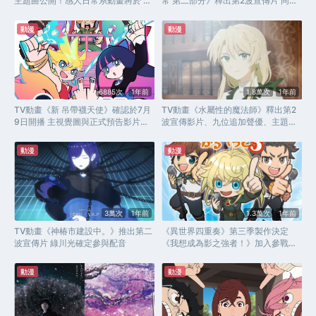
主題曲公開！感人日常系動畫將於 7
常 第二部分》釋出第2波宣傳片 同步
月 5 日開播
追加配角聲優陣容及片尾曲
動漫
動漫
6885次
1年前
1.8萬次
1年前
TV動畫《新 吊帶襪天使》確認於7月
TV動畫《水屬性的魔法師》釋出第2
9日開播 主視覺圖與正式預告影片公
波宣傳影片、九位追加聲優、主題曲
開
等作品資訊
動漫
動漫
3萬次
1年前
1.3萬次
1年前
TV動畫《神椿市建設中。》推出第二
《異世界四重奏》第三季製作決定
波宣傳片 綠川光確定參與配音
《我想成為影之強者！》加入參戰行
列
動漫
動漫