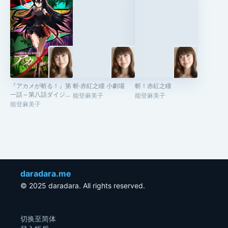
已經不能再把你抱在懷裡了。」
『アカメが斬る！』第
斬·赤紅之瞳 小劇場
斬！赤紅之瞳
一話～第八話ダイジェ
能登麻美子
能登麻美子
スト映像
能登麻美子
daradara.me
© 2025 daradara. All rights reserved.
切换至简体