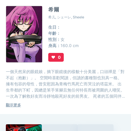
希爾
希儿, シェーレ, Sheele
生日：
年齡：
性別：
女
身高：
160.0 cm
♥
0
一個天然呆的眼鏡娘，摘下眼鏡後的樣貌十分美麗，口頭禪是「對
不起（抱歉）」。 空閒時喜歡閱讀，但讀的書種類也別具一格。
擁有包容的母性，曾安慰因為青梅竹馬死亡而哭泣的塔茲米。 出
生帝都的下町，因總是笨手笨腳且無任何特長而被周圍的人嘲笑。
一次為了解救好友而冷靜地殺死好友的前男友。 死者的五個同伴
為了報復而殺死了希兒的家人，在去殺希兒時反被希兒殺光。希兒
顯示更多
在殺死他們後發現了自己殺戮的天賦。 後來在帝都從事暗殺活
動，並被吸收進Night Raid，在第6集與帝國軍帝具使賽琉交戰
時，為了保護瑪茵身體被賽琉射中而無法動彈，然後被生物型帝具
小可撕咬成兩段並吞食。 在最後死亡前說了「抱歉，塔茲米，我