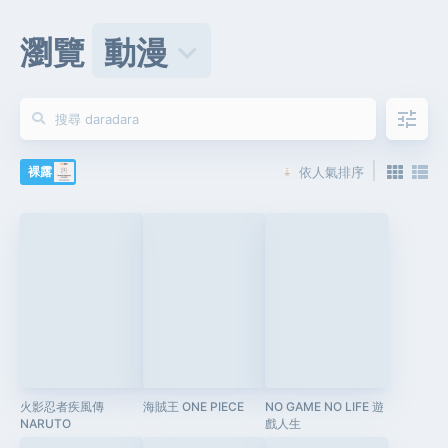
瀏覽
動漫
keyboard_arrow_down
tune
|
裸露
依人氣排序
火影忍者疾風傳
海賊王 ONE PIECE
NO GAME NO LIFE 遊
NARUTO
戲人生