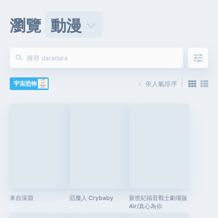
瀏覽
動漫
keyboard_arrow_down
tune
|
宇宙恐怖
依人氣排序
來自深淵
惡魔人 Crybaby
新世紀福音戰士劇場版
Air/真心為你