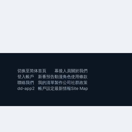
切换至简体
首頁
幕後人員
關於我們
登入帳戶
新番預告
動漫角色
使用條款
聯絡我們
我的清單
製作公司
社群政策
dd-app2
帳戶設定
最新情報
Site Map